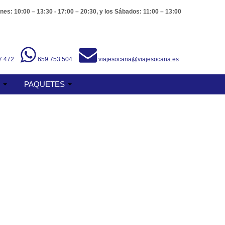
nes: 10:00 – 13:30 - 17:00 – 20:30, y los Sábados: 11:00 – 13:00
7 472
659 753 504
viajesocana@viajesocana.es
S
PAQUETES