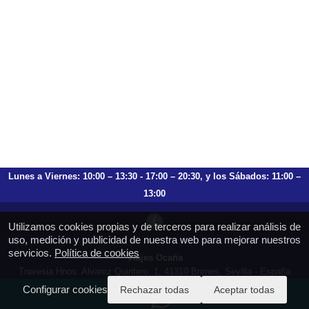
Lunes a Viernes: 10:00 – 13:30 - 17:00 – 20:30, y los Sábados: 11:00 –
13:00
Utilizamos cookies propias y de terceros para realizar análisis de
uso, medición y publicidad de nuestra web para mejorar nuestros
servicios.
Política de cookies
Viajes Ocaña
Travesia Hnos. Alvarez Quintero, 1, 41310 Brenes, Sevilla - España
T.: 659 753 504 954 797 472
Configurar cookies
Rechazar todas
Aceptar todas
https://viajesocana.es