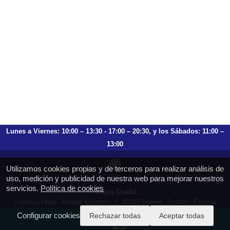
Lunes a Viernes: 10:00 – 13:30 - 17:00 – 20:30, y los Sábados: 11:00 –
13:00
Utilizamos cookies propias y de terceros para realizar análisis de
uso, medición y publicidad de nuestra web para mejorar nuestros
servicios.
Política de cookies
Viajes Ocaña
Travesia Hnos. Alvarez Quintero, 1, 41310 Brenes, Sevilla - España
T.: 659 753 504 954 797 472
Configurar cookies
Rechazar todas
Aceptar todas
https://viajesocana.es