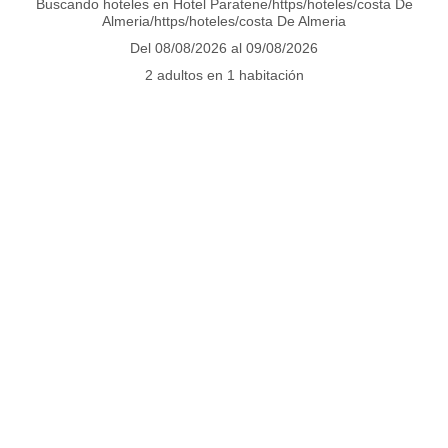
Buscando hoteles en Hotel Paratene/https/hoteles/costa De
PAQUETES
Almeria/https/hoteles/costa De Almeria
Del 08/08/2026 al 09/08/2026
2 adultos en 1 habitación