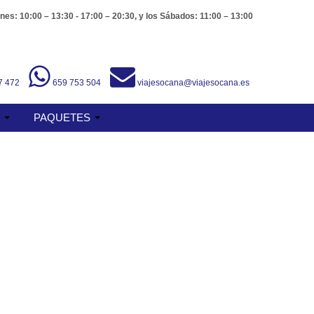
nes: 10:00 – 13:30 - 17:00 – 20:30, y los Sábados: 11:00 – 13:00
7 472
659 753 504
viajesocana@viajesocana.es
S
PAQUETES