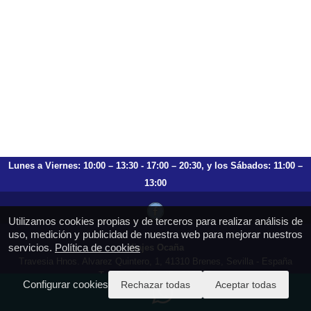
Lunes a Viernes: 10:00 – 13:30 - 17:00 – 20:30, y los Sábados: 11:00 –
13:00
Utilizamos cookies propias y de terceros para realizar análisis de
uso, medición y publicidad de nuestra web para mejorar nuestros
servicios.
Política de cookies
Viajes Ocaña
Travesia Hnos. Alvarez Quintero, 1, 41310 Brenes, Sevilla - España
T.: 659 753 504 954 797 472
Configurar cookies
Rechazar todas
Aceptar todas
https://viajesocana.es
reservas@viajesocana.es