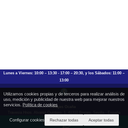
Lunes a Viernes: 10:00 – 13:30 - 17:00 – 20:30, y los Sábados: 11:00 –
13:00
Utilizamos cookies propias y de terceros para realizar análisis de
uso, medición y publicidad de nuestra web para mejorar nuestros
servicios.
Política de cookies
Viajes Ocaña
Travesia Hnos. Alvarez Quintero, 1, 41310 Brenes, Sevilla - España
T.: 659 753 504 954 797 472
Configurar cookies
Rechazar todas
Aceptar todas
https://viajesocana.es