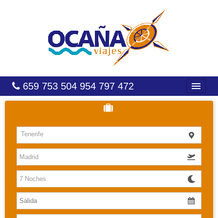
659 753 504 954 797 472
INICIO
HOTELES
Tenerife
COSTAS
CARIBE
CANARIAS
BALEARES