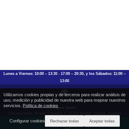
Lunes a Viernes: 10:00 – 13:30 - 17:00 – 20:30, y los Sábados: 11:00 –
13:00
Utilizamos cookies propias y de terceros para realizar análisis de
uso, medición y publicidad de nuestra web para mejorar nuestros
servicios.
Política de cookies
Viajes Ocaña
Travesia Hnos. Alvarez Quintero, 1, 41310 Brenes, Sevilla - España
T.: 659 753 504 954 797 472
Configurar cookies
Rechazar todas
Aceptar todas
https://viajesocana.es