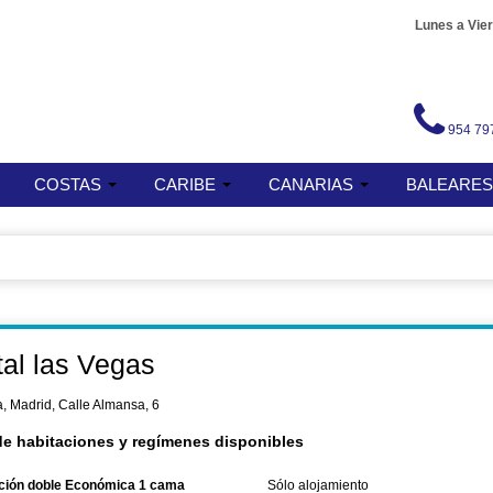
Lunes a Vier
954 79
COSTAS
CARIBE
CANARIAS
BALEARE
al las Vegas
 Madrid, Calle Almansa, 6
de habitaciones y regímenes disponibles
ción doble Económica 1 cama
Sólo alojamiento