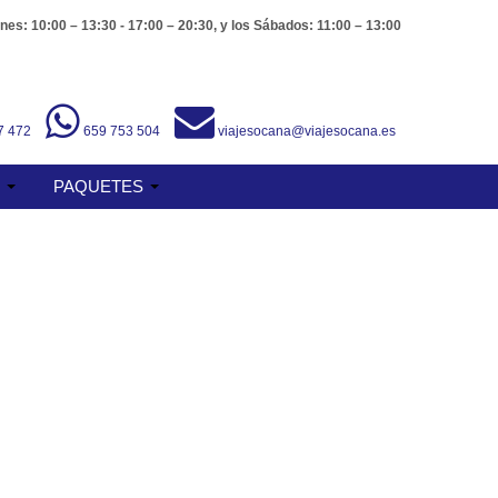
nes: 10:00 – 13:30 - 17:00 – 20:30, y los Sábados: 11:00 – 13:00
7 472
659 753 504
viajesocana@viajesocana.es
S
PAQUETES