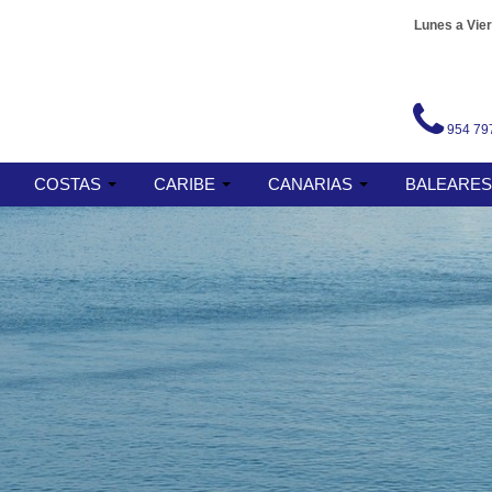
Lunes a Vier
954 79
COSTAS
CARIBE
CANARIAS
BALEARE