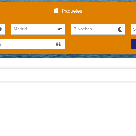
Paquetes
Madrid
7 Noches