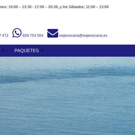
nes: 10:00 – 13:30 - 17:00 – 20:30, y los Sábados: 11:00 – 13:00
7 472
659 753 504
viajesocana@viajesocana.es
S
PAQUETES