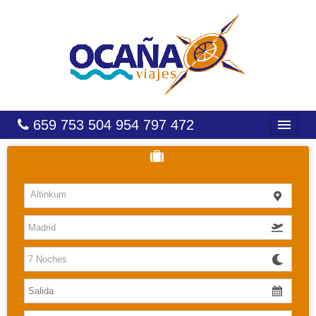
659 753 504 954 797 472
INICIO
HOTELES
Altinkum
COSTAS
CARIBE
CANARIAS
BALEARES