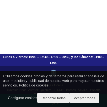
Lunes a Viernes: 10:00 – 13:30 - 17:00 – 20:30, y los Sábados: 11:00 –
13:00
Utilizamos cookies propias y de terceros para realizar análisis de
uso, medición y publicidad de nuestra web para mejorar nuestros
servicios.
Política de cookies
Viajes Ocaña
Travesia Hnos. Alvarez Quintero, 1, 41310 Brenes, Sevilla - España
T.: 659 753 504 954 797 472
Configurar cookies
Rechazar todas
Aceptar todas
https://viajesocana.es
reservas@viajesocana.es