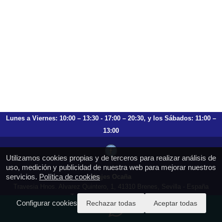
Lunes a Viernes: 10:00 – 13:30 - 17:00 – 20:30, y los Sábados: 11:00 –
13:00
Utilizamos cookies propias y de terceros para realizar análisis de
uso, medición y publicidad de nuestra web para mejorar nuestros
servicios.
Política de cookies
Viajes Ocaña
Travesia Hnos. Alvarez Quintero, 1, 41310 Brenes, Sevilla - España
T.: 659 753 504 954 797 472
Configurar cookies
Rechazar todas
Aceptar todas
https://viajesocana.es
reservas@viajesocana.es