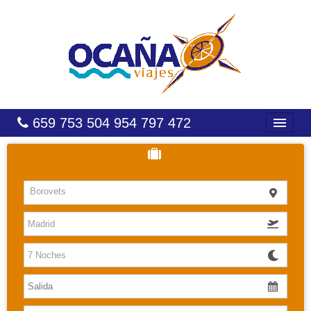
659 753 504 954 797 472
INICIO
HOTELES
Borovets
COSTAS
CARIBE
CANARIAS
BALEARES