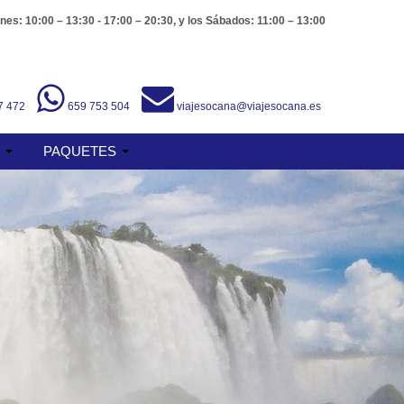
nes: 10:00 – 13:30 - 17:00 – 20:30, y los Sábados: 11:00 – 13:00
7 472
659 753 504
viajesocana@viajesocana.es
S
PAQUETES