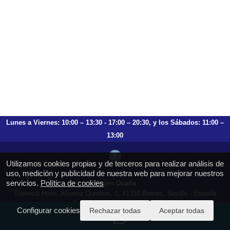
Lunes a Viernes: 10:00 – 13:30 - 17:00 – 20:30, y los Sábados: 11:00 –
13:00
Utilizamos cookies propias y de terceros para realizar análisis de
uso, medición y publicidad de nuestra web para mejorar nuestros
servicios.
Política de cookies
Viajes Ocaña
Travesia Hnos. Alvarez Quintero, 1, 41310 Brenes, Sevilla - España
T.: 659 753 504 954 797 472
Configurar cookies
Rechazar todas
Aceptar todas
https://viajesocana.es
reservas@viajesocana.es