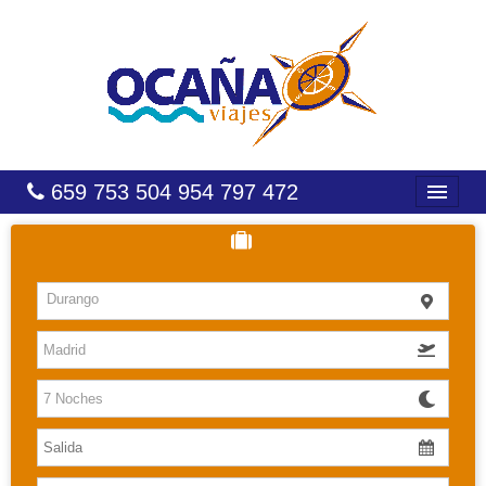
659 753 504 954 797 472
INICIO
HOTELES
Durango
COSTAS
CARIBE
CANARIAS
BALEARES