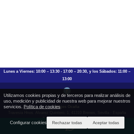
Lunes a Viernes: 10:00 – 13:30 - 17:00 – 20:30, y los Sábados: 11:00 –
13:00
Utilizamos cookies propias y de terceros para realizar análisis de
uso, medición y publicidad de nuestra web para mejorar nuestros
servicios.
Política de cookies
Viajes Ocaña
Travesia Hnos. Alvarez Quintero, 1, 41310 Brenes, Sevilla - España
T.: 659 753 504 954 797 472
Configurar cookies
Rechazar todas
Aceptar todas
https://viajesocana.es
reservas@viajesocana.es