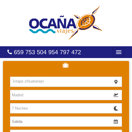
659 753 504 954 797 472
INICIO
HOTELES
Ixtapa zihuatanejo
COSTAS
CARIBE
CANARIAS
BALEARES