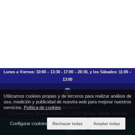
Lunes a Viernes: 10:00 – 13:30 - 17:00 – 20:30, y los Sábados: 11:00 –
13:00
Utilizamos cookies propias y de terceros para realizar análisis de
uso, medición y publicidad de nuestra web para mejorar nuestros
servicios.
Política de cookies
Viajes Ocaña
Travesia Hnos. Alvarez Quintero, 1, 41310 Brenes, Sevilla - España
T.: 659 753 504 954 797 472
Configurar cookies
Rechazar todas
Aceptar todas
https://viajesocana.es
reservas@viajesocana.es