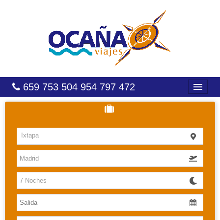
659 753 504 954 797 472
INICIO
HOTELES
Ixtapa
COSTAS
CARIBE
CANARIAS
BALEARES