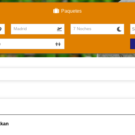
Paquetes
Madrid
7 Noches
akan