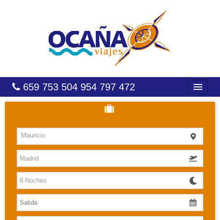
659 753 504 954 797 472
INICIO
HOTELES
Mauricio
COSTAS
CARIBE
CANARIAS
BALEARES