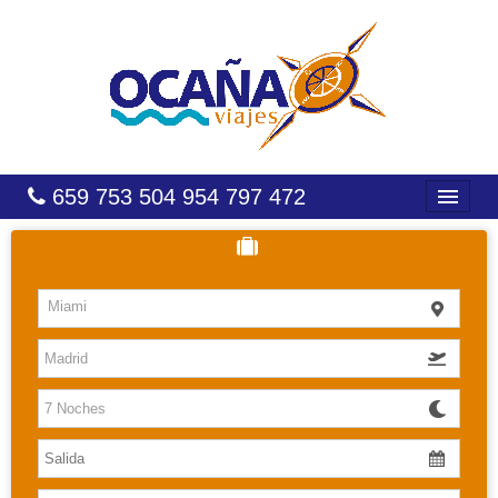
659 753 504 954 797 472
INICIO
HOTELES
Miami
COSTAS
CARIBE
CANARIAS
BALEARES