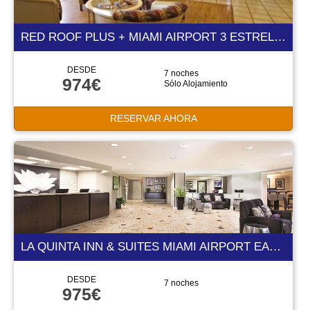
RED ROOF PLUS + MIAMI AIRPORT 3 ESTRELLAS
DESDE
7 noches
974€
Sólo Alojamiento
RESERVAR AHORA
LA QUINTA INN & SUITES MIAMI AIRPORT EAST 2 ESTRELLAS
DESDE
7 noches
975€