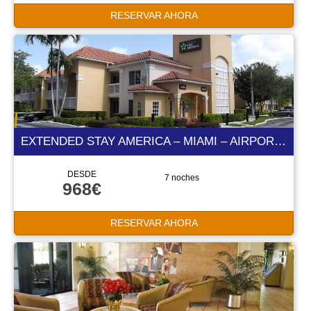
RESERVAR AHORA
EXTENDED STAY AMERICA – MIAMI – AIRPORT – BLUE LAGOON 3 ESTRELLAS
DESDE
7 noches
968€
RESERVAR AHORA