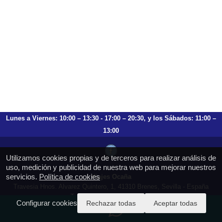
Lunes a Viernes: 10:00 – 13:30 - 17:00 – 20:30, y los Sábados: 11:00 –
13:00
Utilizamos cookies propias y de terceros para realizar análisis de
uso, medición y publicidad de nuestra web para mejorar nuestros
servicios.
Política de cookies
Viajes Ocaña
Travesia Hnos. Alvarez Quintero, 1, 41310 Brenes, Sevilla - España
T.: 659 753 504 954 797 472
Configurar cookies
Rechazar todas
Aceptar todas
https://viajesocana.es
reservas@viajesocana.es