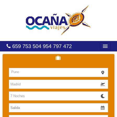
659 753 504 954 797 472
INICIO
HOTELES
Puno
COSTAS
CARIBE
CANARIAS
BALEARES