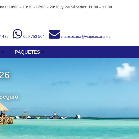
nes: 10:00 – 13:30 - 17:00 – 20:30, y los Sábados: 11:00 – 13:00
7 472
659 753 504
viajesocana@viajesocana.es
S
PAQUETES
26
 Seguro