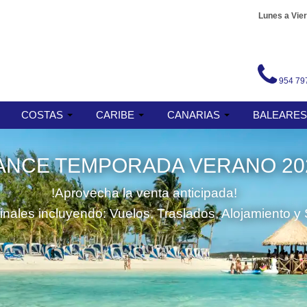
Lunes a Vier
954 79
COSTAS
CARIBE
CANARIAS
BALEARE
ANCE TEMPORADA VERANO 20
!Aprovecha la venta anticipada!
finales incluyendo: Vuelos, Traslados, Alojamiento y