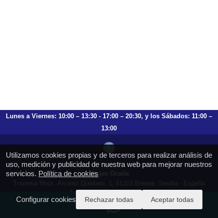
Lunes a Viernes: 10:00 – 13:30 - 17:00 – 20:30, y los Sábados: 11:00 –
13:00
Utilizamos cookies propias y de terceros para realizar análisis de
uso, medición y publicidad de nuestra web para mejorar nuestros
servicios.
Política de cookies
Viajes Ocaña
Travesia Hnos. Alvarez Quintero, 1, 41310 Brenes, Sevilla - España
T.: 659 753 504 954 797 472
Configurar cookies
Rechazar todas
Aceptar todas
https://viajesocana.es
reservas@viajesocana.es