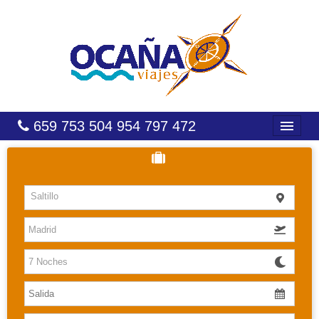
659 753 504 954 797 472
INICIO
HOTELES
Saltillo
COSTAS
CARIBE
CANARIAS
BALEARES