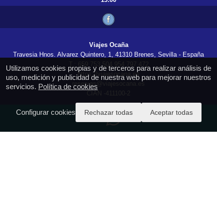
Viajes Ocaña
Travesia Hnos. Alvarez Quintero, 1, 41310 Brenes, Sevilla - España
T.: 659 753 504 954 797 472
Utilizamos cookies propias y de terceros para realizar análisis de
https://viajesocana.es
uso, medición y publicidad de nuestra web para mejorar nuestros
reservas@viajesocana.es
servicios.
Política de cookies
CIAN -411100-2
Configurar cookies
Rechazar todas
Aceptar todas
Acceda a PAGO SEGURO aquí
Información importante COVID-19
Aviso Legal - condiciones generales
Política de Privacidad