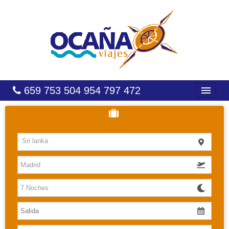
659 753 504 954 797 472
INICIO
HOTELES
Sri lanka
COSTAS
CARIBE
CANARIAS
BALEARES