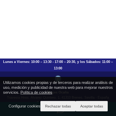
Lunes a Viernes: 10:00 – 13:30 - 17:00 – 20:30, y los Sábados: 11:00 –
13:00
Utilizamos cookies propias y de terceros para realizar análisis de
uso, medición y publicidad de nuestra web para mejorar nuestros
servicios.
Política de cookies
Viajes Ocaña
Travesia Hnos. Alvarez Quintero, 1, 41310 Brenes, Sevilla - España
T.: 659 753 504 954 797 472
Configurar cookies
Rechazar todas
Aceptar todas
https://viajesocana.es
reservas@viajesocana.es