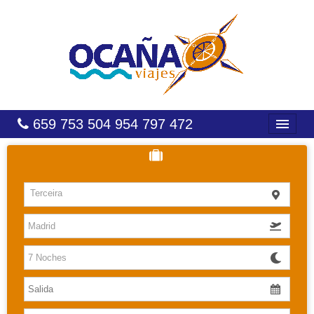
659 753 504 954 797 472
INICIO
HOTELES
Terceira
COSTAS
CARIBE
CANARIAS
BALEARES