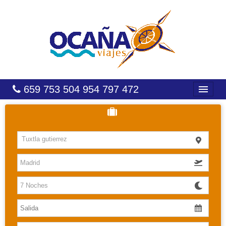
659 753 504 954 797 472
INICIO
HOTELES
Tuxtla gutierrez
COSTAS
CARIBE
CANARIAS
BALEARES