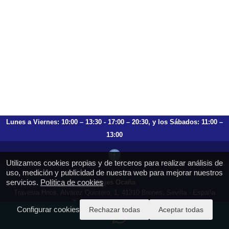
Lunes a Viernes: 10:00 – 13:30 - 17:00 – 20:30, y los Sábados: 11:00 –
13:00
Utilizamos cookies propias y de terceros para realizar análisis de
uso, medición y publicidad de nuestra web para mejorar nuestros
servicios.
Política de cookies
Viajes Ocaña
Travesia Hnos. Alvarez Quintero, 1, 41310 Brenes, Sevilla - España
T.: 659 753 504 954 797 472
Configurar cookies
Rechazar todas
Aceptar todas
https://viajesocana.es
reservas@viajesocana.es