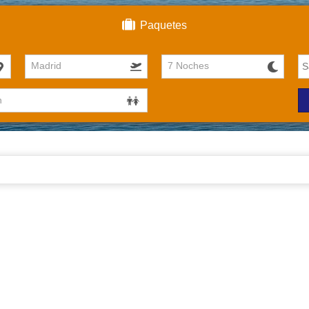
Paquetes
Madrid
7 Noches