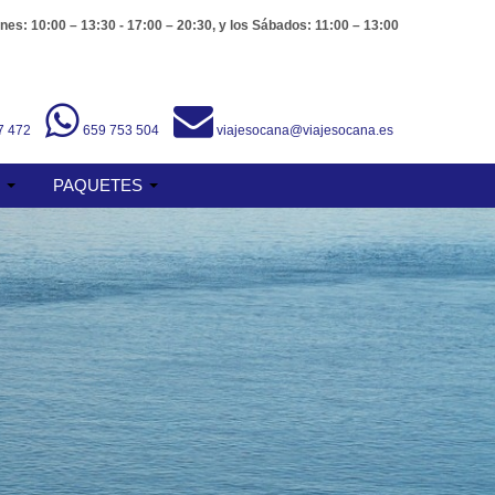
nes: 10:00 – 13:30 - 17:00 – 20:30, y los Sábados: 11:00 – 13:00
7 472
659 753 504
viajesocana@viajesocana.es
S
PAQUETES