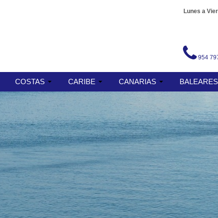
Lunes a Vier
954 79
COSTAS
CARIBE
CANARIAS
BALEARE