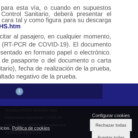
co para esta vía, o cuando en supuestos
ontrol Sanitario, deberá presentar el
 cara tal y como figura para su descarga
lHS.htm
citar al pasajero, en cualquier momento,
CR (RT-PCR de COVID-19). El documento
resentado en formato papel o electrónico.
o de pasaporte o del documento o carta
tario), fecha de realización de la prueba,
ultado negativo de la prueba.
Acceda a PAGO SEGURO aquí
Configurar cookies
Información importante COVID-19
Rechazar todas
Aviso Legal - condiciones generales
icios.
Política de cookies
Política de Privacidad
Aceptar todas