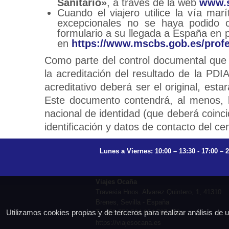
Sanitario»
, a través de la web
www.s
Cuando el viajero utilice la vía mar
excepcionales no se haya podido cu
formulario a su llegada a España en 
en
https://www.mscbs.gob.es/profe
Como parte del control documental que s
la acreditación del resultado de la 
acreditativo deberá ser el original, est
Este documento contendrá, al menos, l
nacional de identidad (que deberá coincid
identificación y datos de contacto del ce
Lunes a Viernes: 10:00 – 13:30 - 17:00 – 
Viajes Ocaña
Travesia Hnos. Alvarez Quintero, 1, 41310
Brenes, Sevilla - España
Utilizamos cookies propias y de terceros para realizar análisis de
T.: 659 753 504 954 797 472
https://viajesocana.es