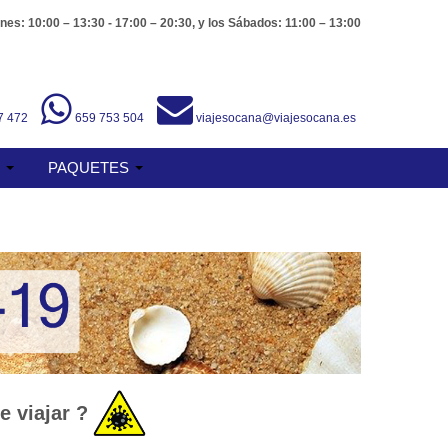
nes: 10:00 – 13:30 - 17:00 – 20:30, y los Sábados: 11:00 – 13:00
7 472
659 753 504
viajesocana@viajesocana.es
S
PAQUETES
 viajar ?