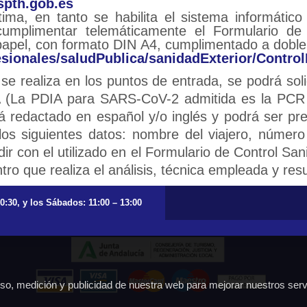
pth.gob.es
ítima, en tanto se habilita el sistema informáti
mplimentar telemáticamente el Formulario de C
papel, con formato DIN A4, cumplimentado a doble
sionales/saludPublica/sanidadExterior/Contro
e realiza en los puntos de entrada, se podrá soli
PDIA (La PDIA para SARS-CoV-2 admitida es la P
ará redactado en español y/o inglés y podrá ser p
os siguientes datos: nombre del viajero, númer
ir con el utilizado en el Formulario de Control Sani
ntro que realiza el análisis, técnica empleada y res
20:30, y los Sábados: 11:00 – 13:00
 uso, medición y publicidad de nuestra web para mejorar nuestros serv