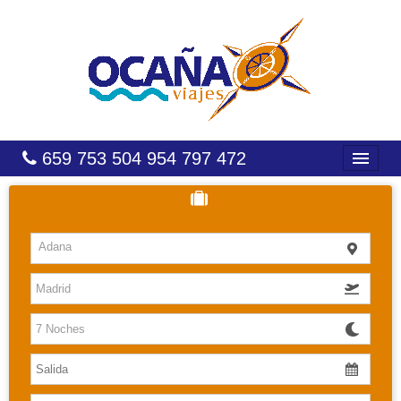
659 753 504 954 797 472
INICIO
HOTELES
Adana
COSTAS
CARIBE
CANARIAS
BALEARES