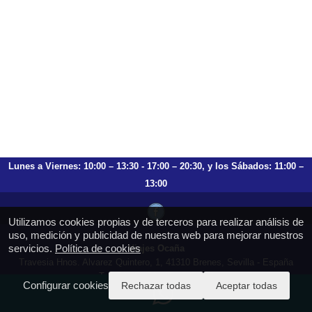
Lunes a Viernes: 10:00 – 13:30 - 17:00 – 20:30, y los Sábados: 11:00 –
13:00
Utilizamos cookies propias y de terceros para realizar análisis de
uso, medición y publicidad de nuestra web para mejorar nuestros
servicios.
Política de cookies
Viajes Ocaña
Travesia Hnos. Alvarez Quintero, 1, 41310 Brenes, Sevilla - España
T.: 659 753 504 954 797 472
Configurar cookies
Rechazar todas
Aceptar todas
https://viajesocana.es
reservas@viajesocana.es