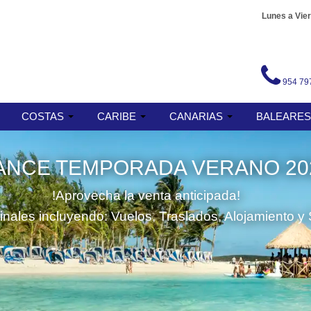
Lunes a Vier
954 79
COSTAS
CARIBE
CANARIAS
BALEARE
ANCE TEMPORADA VERANO 20
!Aprovecha la venta anticipada!
finales incluyendo: Vuelos, Traslados, Alojamiento y