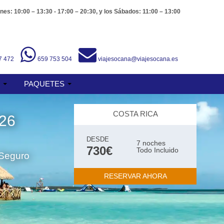
nes: 10:00 – 13:30 - 17:00 – 20:30, y los Sábados: 11:00 – 13:00
7 472
659 753 504
viajesocana@viajesocana.es
S
PAQUETES
COSTA RICA
26
DESDE
7 noches
730€
Todo Incluido
 Seguro
RESERVAR AHORA