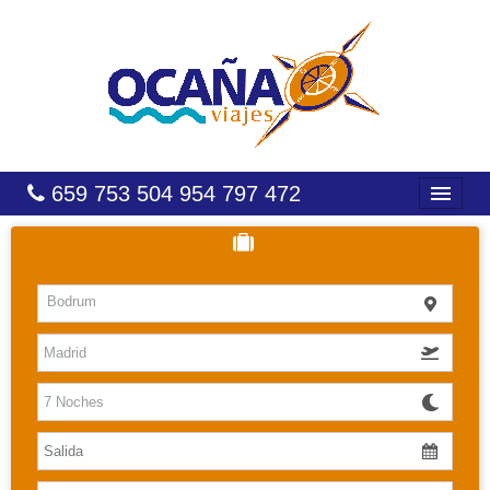
659 753 504 954 797 472
INICIO
HOTELES
Bodrum
COSTAS
CARIBE
CANARIAS
BALEARES