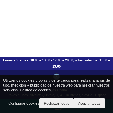
Lunes a Viernes: 10:00 – 13:30 - 17:00 – 20:30, y los Sábados: 11:00 –
13:00
Utilizamos cookies propias y de terceros para realizar análisis de
uso, medición y publicidad de nuestra web para mejorar nuestros
servicios.
Política de cookies
Viajes Ocaña
Travesia Hnos. Alvarez Quintero, 1, 41310 Brenes, Sevilla - España
T.: 659 753 504 954 797 472
Configurar cookies
Rechazar todas
Aceptar todas
https://viajesocana.es
reservas@viajesocana.es