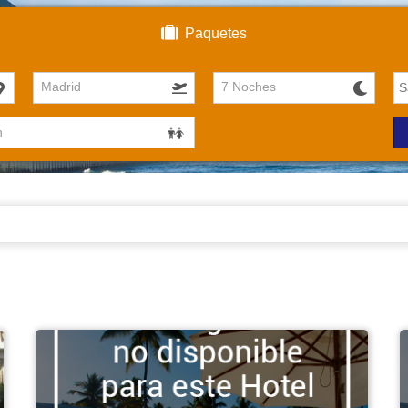
Paquetes
Madrid
7 Noches