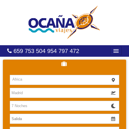
659 753 504 954 797 472
INICIO
HOTELES
Africa
COSTAS
CARIBE
CANARIAS
BALEARES