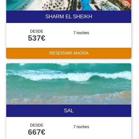
SHARM EL SHEIKH
DESDE
7 noches
537€
RESERVAR AHORA
SAL
DESDE
7 noches
667€