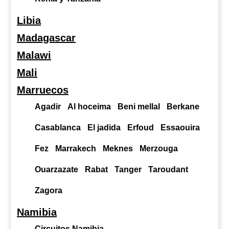
Libia
Madagascar
Malawi
Mali
Marruecos
Agadir
Al hoceima
Beni mellal
Berkane
Casablanca
El jadida
Erfoud
Essaouira
Fez
Marrakech
Meknes
Merzouga
Ouarzazate
Rabat
Tanger
Taroudant
Zagora
Namibia
Circuitos Namibia