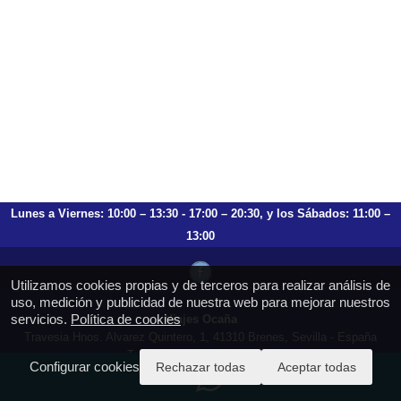
Lunes a Viernes: 10:00 – 13:30 - 17:00 – 20:30, y los Sábados: 11:00 –
13:00
Utilizamos cookies propias y de terceros para realizar análisis de
uso, medición y publicidad de nuestra web para mejorar nuestros
servicios.
Política de cookies
Viajes Ocaña
Travesia Hnos. Alvarez Quintero, 1, 41310 Brenes, Sevilla - España
T.: 659 753 504 954 797 472
Configurar cookies
Rechazar todas
Aceptar todas
https://viajesocana.es
reservas@viajesocana.es