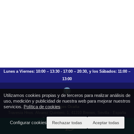
Lunes a Viernes: 10:00 – 13:30 - 17:00 – 20:30, y los Sábados: 11:00 –
13:00
Utilizamos cookies propias y de terceros para realizar análisis de
uso, medición y publicidad de nuestra web para mejorar nuestros
servicios.
Política de cookies
Viajes Ocaña
Travesia Hnos. Alvarez Quintero, 1, 41310 Brenes, Sevilla - España
T.: 659 753 504 954 797 472
Configurar cookies
Rechazar todas
Aceptar todas
https://viajesocana.es
reservas@viajesocana.es