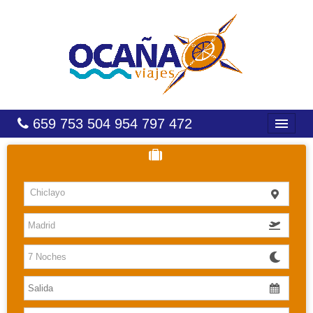
659 753 504 954 797 472
INICIO
HOTELES
Chiclayo
COSTAS
CARIBE
CANARIAS
BALEARES