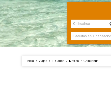
Chihuahua
Inicio
/
Viajes
/
El Caribe
/
Mexico
/
Chihuahua