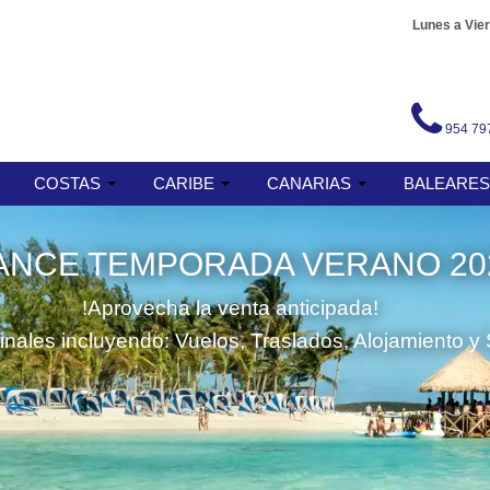
Lunes a Vier
954 79
COSTAS
CARIBE
CANARIAS
BALEARE
ANCE TEMPORADA VERANO 20
!Aprovecha la venta anticipada!
finales incluyendo: Vuelos, Traslados, Alojamiento y