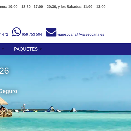
nes: 10:00 – 13:30 - 17:00 – 20:30, y los Sábados: 11:00 – 13:00
7 472
659 753 504
viajesocana@viajesocana.es
S
PAQUETES
26
 Seguro