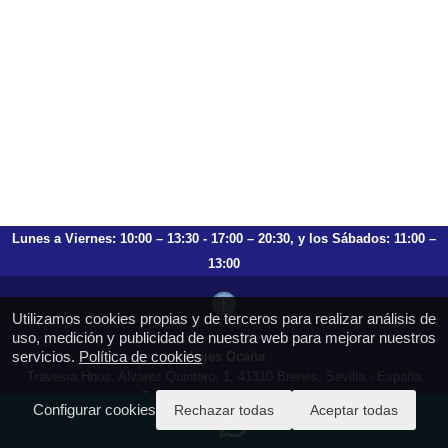
Lunes a Viernes: 10:00 – 13:30 - 17:00 – 20:30, y los Sábados: 11:00 –
13:00
Utilizamos cookies propias y de terceros para realizar análisis de
uso, medición y publicidad de nuestra web para mejorar nuestros
servicios.
Política de cookies
Viajes Ocaña
Travesia Hnos. Alvarez Quintero, 1, 41310 Brenes, Sevilla - España
T.: 659 753 504 954 797 472
Configurar cookies
Rechazar todas
Aceptar todas
https://viajesocana.es
reservas@viajesocana.es