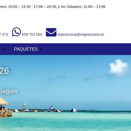
nes: 10:00 – 13:30 - 17:00 – 20:30, y los Sábados: 11:00 – 13:00
7 472
659 753 504
viajesocana@viajesocana.es
S
PAQUETES
26
 Seguro