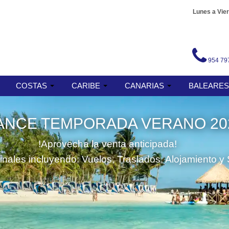
Lunes a Vier
954 79
COSTAS
CARIBE
CANARIAS
BALEARE
ANCE TEMPORADA VERANO 20
!Aprovecha la venta anticipada!
finales incluyendo: Vuelos, Traslados, Alojamiento y