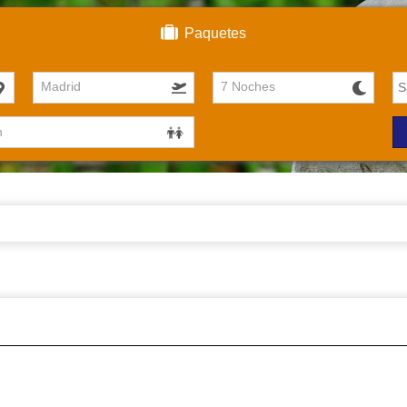
Paquetes
Madrid
7 Noches