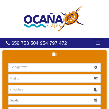
659 753 504 954 797 472
INICIO
HOTELES
Georgetown
COSTAS
CARIBE
CANARIAS
BALEARES