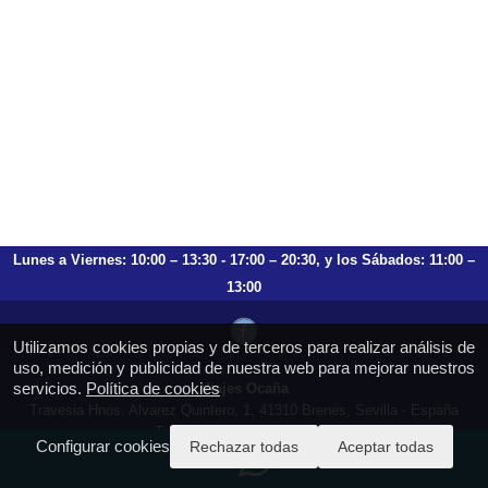
Lunes a Viernes: 10:00 – 13:30 - 17:00 – 20:30, y los Sábados: 11:00 –
13:00
Utilizamos cookies propias y de terceros para realizar análisis de
uso, medición y publicidad de nuestra web para mejorar nuestros
servicios.
Política de cookies
Viajes Ocaña
Travesia Hnos. Alvarez Quintero, 1, 41310 Brenes, Sevilla - España
T.: 659 753 504 954 797 472
Configurar cookies
Rechazar todas
Aceptar todas
https://viajesocana.es
reservas@viajesocana.es