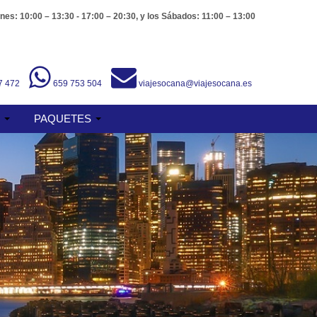
nes: 10:00 – 13:30 - 17:00 – 20:30, y los Sábados: 11:00 – 13:00
7 472
659 753 504
viajesocana@viajesocana.es
S
PAQUETES