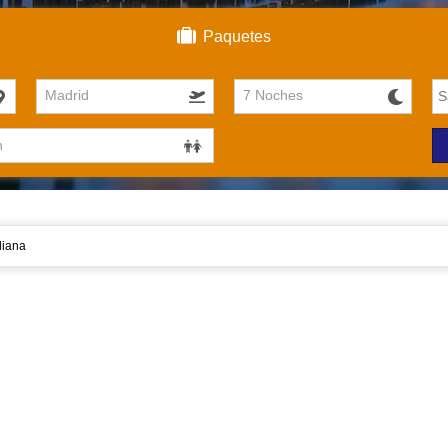
Paquetes
Madrid
7 Noches
diana