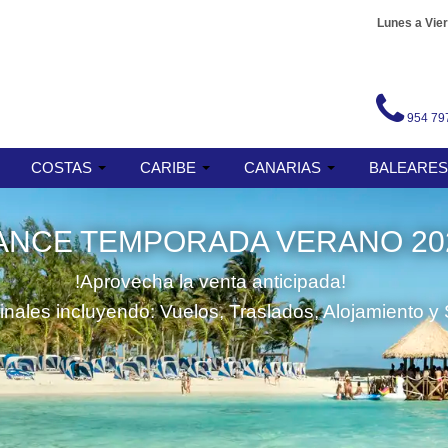
Lunes a Vier
954 79
COSTAS
CARIBE
CANARIAS
BALEARE
ANCE TEMPORADA VERANO 20
!Aprovecha la venta anticipada!
finales incluyendo: Vuelos, Traslados, Alojamiento y