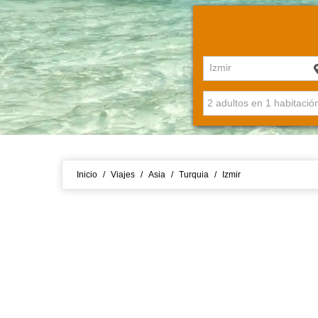
Izmir
Inicio
/
Viajes
/
Asia
/
Turquia
/
Izmir