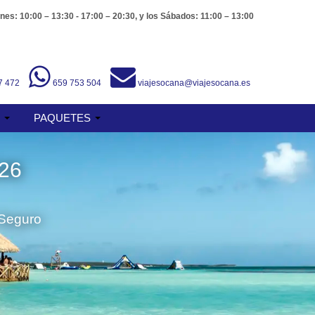
nes: 10:00 – 13:30 - 17:00 – 20:30, y los Sábados: 11:00 – 13:00
7 472
659 753 504
viajesocana@viajesocana.es
S
PAQUETES
26
 Seguro