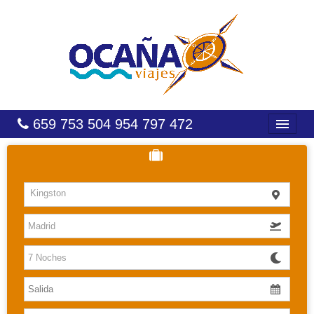
659 753 504 954 797 472
INICIO
HOTELES
Kingston
COSTAS
CARIBE
CANARIAS
BALEARES