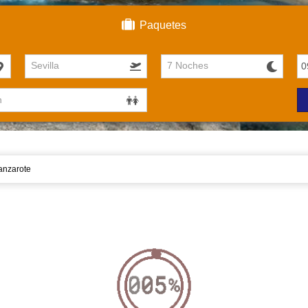
Paquetes
Sevilla
7 Noches
anzarote