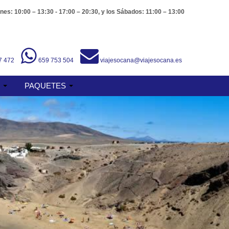
nes: 10:00 – 13:30 - 17:00 – 20:30, y los Sábados: 11:00 – 13:00
7 472
659 753 504
viajesocana@viajesocana.es
S
PAQUETES