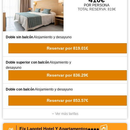
POR PERSONA
TOTAL RESERVA: 819€
Doble sin balcón
Alojamiento y desayuno
Reservar
por
819.01€
Doble superior con balcón
Alojamiento y
desayuno
Reservar
por
836.29€
Doble con balcón
Alojamiento y desayuno
Reservar
por
853.57€
Ver más tarifas
Eix Lagotel Hotel Y Apartamentos
06