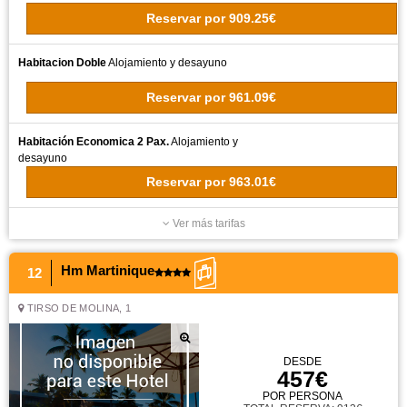
Reservar
por
909.25€
Habitacion Doble
Alojamiento y desayuno
Reservar
por
961.09€
Habitación Economica 2 Pax.
Alojamiento y
desayuno
Reservar
por
963.01€
Ver más tarifas
Hm Martinique
12
TIRSO DE MOLINA, 1
DESDE
457€
POR PERSONA