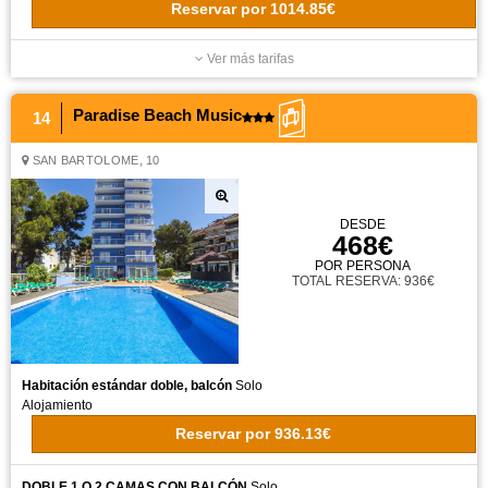
Reservar
por
1014.85€
Ver más tarifas
Paradise Beach Music
14
SAN BARTOLOME, 10
DESDE
468€
POR PERSONA
TOTAL RESERVA: 936€
Habitación estándar doble, balcón
Solo
Alojamiento
Reservar
por
936.13€
DOBLE 1 O 2 CAMAS CON BALCÓN
Solo