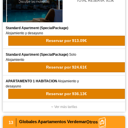
TOTAL RESERVA: 913€
Standard Apartment (SpecialPackage)
Alojamiento y desayuno
Reservar
por
913.09€
Standard Apartment (SpecialPackage)
Solo
Alojamiento
Reservar
por
924.61€
APARTAMENTO 1 HABITACION
Alojamiento y
desayuno
Reservar
por
936.13€
Ver más tarifas
Globales Apartamentos Verdemar
Otros
13