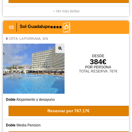
Ver más tarifas
Sol Guadalupe
03
CRTA. LA PORRASA, S/N
DESDE
384€
POR PERSONA
TOTAL RESERVA: 767€
Doble
Alojamiento y desayuno
Reservar
por
767.17€
Doble
Media Pension