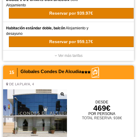
Alojamiento
Reservar
por
939.97€
Habitación estándar doble, balcón
Alojamiento y
desayuno
Reservar
por
959.17€
Ver más tarifas
Globales Condes De Alcudia
15
DE LA PLAYA, 4
DESDE
469€
POR PERSONA
TOTAL RESERVA: 938€