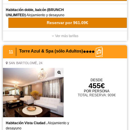
Habitación doble, balcón (BRUNCH
UNLIMITED)
Alojamiento y desayuno
Reservar
por
961.09€
Ver más tarifas
Torre Azul & Spa (sólo Adultos)
11
SAN BARTOLOMÉ, 24
DESDE
455€
POR PERSONA
TOTAL RESERVA: 909€
Habitación Vista Ciudad .
Alojamiento y
desayuno