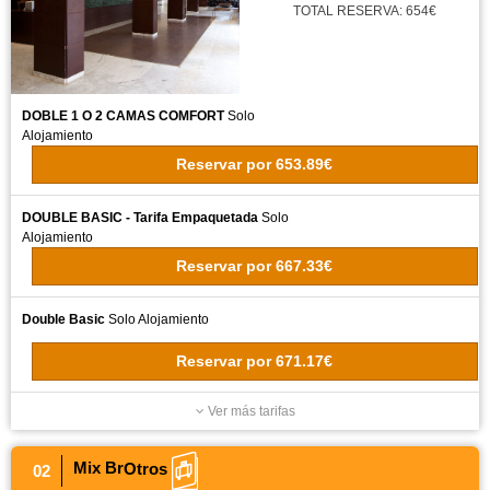
TOTAL RESERVA: 654€
DOBLE 1 O 2 CAMAS COMFORT
Solo
Alojamiento
Reservar
por
653.89€
DOUBLE BASIC - Tarifa Empaquetada
Solo
Alojamiento
Reservar
por
667.33€
Double Basic
Solo Alojamiento
Reservar
por
671.17€
Ver más tarifas
Mix Br
Otros
02