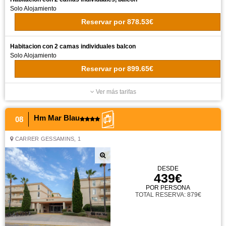
Solo Alojamiento
Reservar
por
878.53€
Habitacion con 2 camas individuales balcon
Solo Alojamiento
Reservar
por
899.65€
Ver más tarifas
Hm Mar Blau
08
CARRER GESSAMINS, 1
DESDE
439€
POR PERSONA
TOTAL RESERVA: 879€