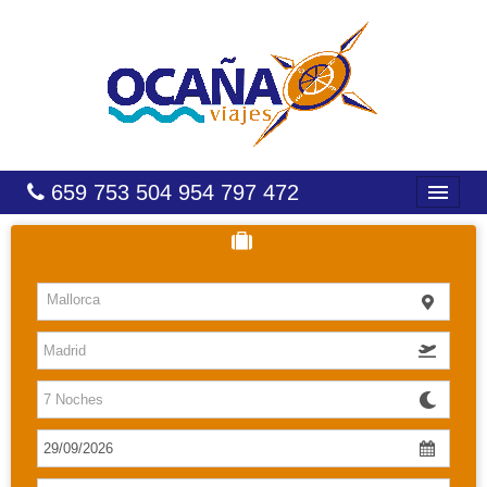
659 753 504 954 797 472
INICIO
HOTELES
Mallorca
COSTAS
CARIBE
CANARIAS
BALEARES