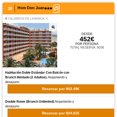
Hsm Don Juan
10
CALDERON DE LA BARCA, 4
DESDE
452€
POR PERSONA
TOTAL RESERVA: 903€
Habitación Doble Estándar Con Balcón con
Brunch Ilimitado (2 Adultos).
Alojamiento y
desayuno
Reservar
por
903.49€
Double Room (Brunch Unlimited)
Alojamiento y
desayuno
Reservar
por
924.61€