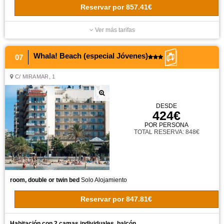
Reservar
por
857.41€
Ver más tarifas
Whala! Beach (especial Jóvenes)
07
C/ MIRAMAR, 1
DESDE
424€
POR PERSONA
TOTAL RESERVA: 848€
room, double or twin bed
Solo Alojamiento
Reservar
por
847.81€
Habitación con 2 camas individuales, balcón