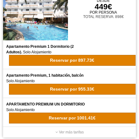
DESDE
449€
POR PERSONA
TOTAL RESERVA: 898€
Apartamento Premium 1 Dormitorio (2
Adultos).
Solo Alojamiento
Reservar
por
897.73€
Apartamento Premium, 1 habitación, balcón
Solo Alojamiento
Reservar
por
955.33€
APARTAMENTO PREMIUM UN DORMITORIO
Solo Alojamiento
Reservar
por
1001.41€
Ver más tarifas