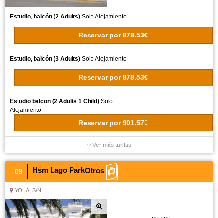
Estudio, balcón (2 Adults)
Solo Alojamiento
Reservar
por
878.53€
Estudio, balcón (3 Adults)
Solo Alojamiento
Reservar
por
878.53€
Estudio balcon (2 Adults 1 Child)
Solo
Alojamiento
Reservar
por
901.57€
Ver más tarifas
Hsm Lago Park
Otros
09
YOLA, S/N