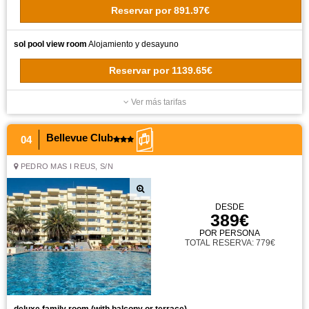
Reservar
por
891.97€
sol pool view room
Alojamiento y desayuno
Reservar
por
1139.65€
Ver más tarifas
Bellevue Club
04
PEDRO MAS I REUS, S/N
DESDE
389€
POR PERSONA
TOTAL RESERVA: 779€