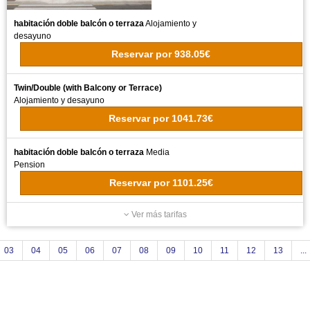
habitación doble balcón o terraza
Alojamiento y
desayuno
Reservar
por
938.05€
Twin/Double (with Balcony or Terrace)
Alojamiento y desayuno
Reservar
por
1041.73€
habitación doble balcón o terraza
Media
Pension
Reservar
por
1101.25€
Ver más tarifas
03
04
05
06
07
08
09
10
11
12
13
...