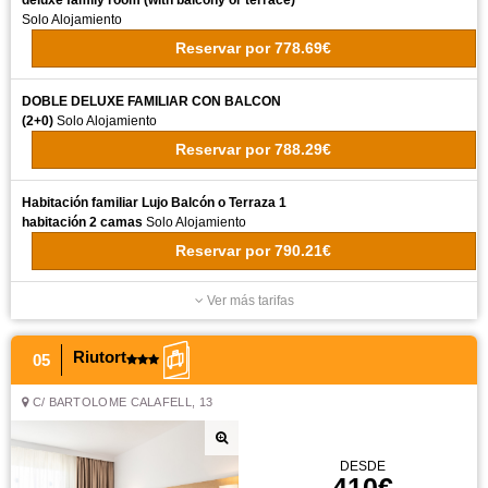
deluxe family room (with balcony or terrace)
Solo Alojamiento
Reservar
por
778.69€
DOBLE DELUXE FAMILIAR CON BALCON
(2+0)
Solo Alojamiento
Reservar
por
788.29€
Habitación familiar Lujo Balcón o Terraza 1
habitación 2 camas
Solo Alojamiento
Reservar
por
790.21€
Ver más tarifas
Riutort
05
C/ BARTOLOME CALAFELL, 13
DESDE
410€