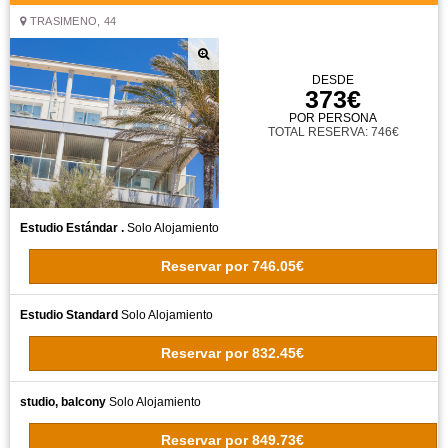
TRASIMENO, 44
DESDE
373€
POR PERSONA
TOTAL RESERVA: 746€
Estudio Estándar .
Solo Alojamiento
Reservar
por
746.05€
Estudio Standard
Solo Alojamiento
Reservar
por
832.45€
studio, balcony
Solo Alojamiento
Reservar
por
849.73€