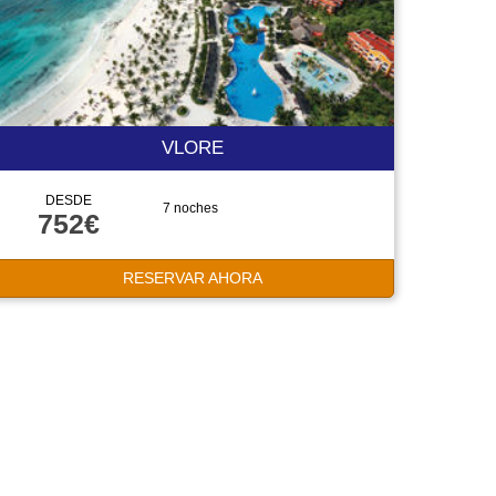
VLORE
DESDE
7 noches
752€
RESERVAR AHORA