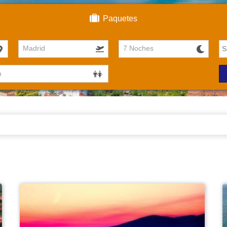
Paquetes
Madrid
7 Noches