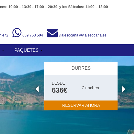
nes: 10:00 – 13:30 - 17:00 – 20:30, y los Sábados: 11:00 – 13:00
7 472
659 753 504
viajesocana@viajesocana.es
S
PAQUETES
DURRES
ALBANIA
DESDE
DESDE
7 noches
7 noches
636€
665€
RESERVAR AHORA
RESERVAR AHORA