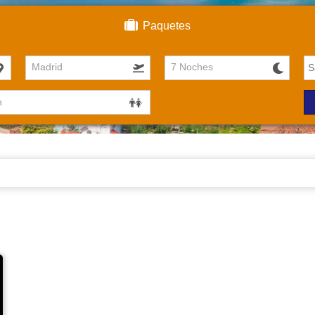
Paquetes
Madrid
7 Noches