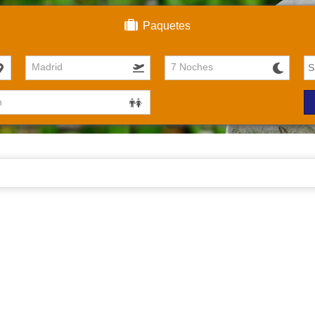
Paquetes
Madrid
7 Noches