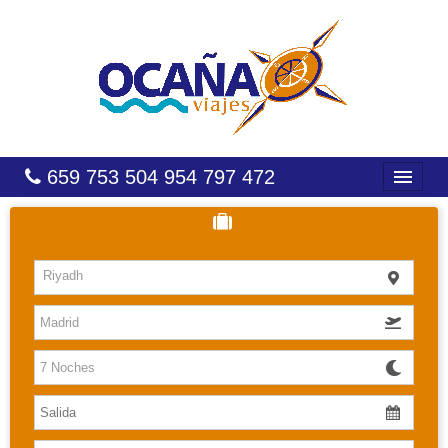
659 753 504 954 797 472
INICIO
HOTELES
Riyadh
COSTAS
CARIBE
CANARIAS
BALEARES