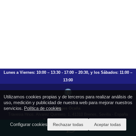
Lunes a Viernes: 10:00 – 13:30 - 17:00 – 20:30, y los Sábados: 11:00 –
13:00
Utilizamos cookies propias y de terceros para realizar análisis de
uso, medición y publicidad de nuestra web para mejorar nuestros
servicios.
Política de cookies
Viajes Ocaña
Travesia Hnos. Alvarez Quintero, 1, 41310 Brenes, Sevilla - España
T.: 659 753 504 954 797 472
Configurar cookies
Rechazar todas
Aceptar todas
https://viajesocana.es
reservas@viajesocana.es