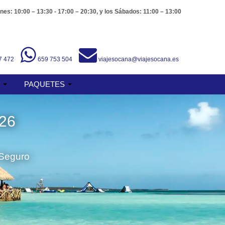
nes: 10:00 – 13:30 - 17:00 – 20:30, y los Sábados: 11:00 – 13:00
7 472
659 753 504
viajesocana@viajesocana.es
S
PAQUETES
26
 Seguro