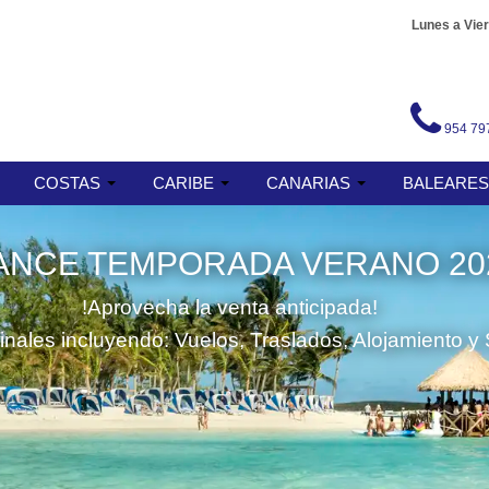
Lunes a Vier
954 79
COSTAS
CARIBE
CANARIAS
BALEARE
ANCE TEMPORADA VERANO 20
!Aprovecha la venta anticipada!
finales incluyendo: Vuelos, Traslados, Alojamiento y